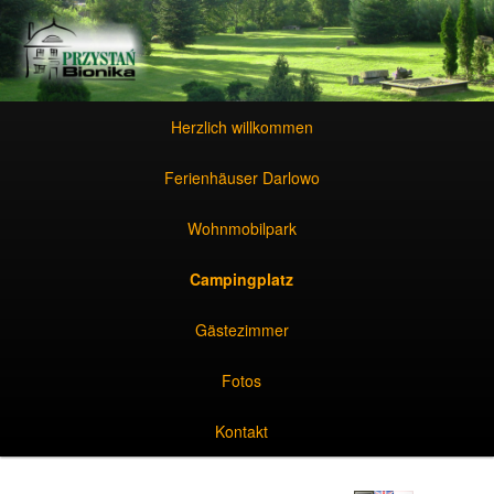
Zum Inhalt wechseln
Zum sekundären Inhalt wechseln
Hauptmenü
Zum Inhalt wechseln
Zum sekundären Inhalt wechseln
Herzlich willkommen
Ferienhäuser Darlowo
Wohnmobilpark
Campingplatz
Gästezimmer
Fotos
Kontakt