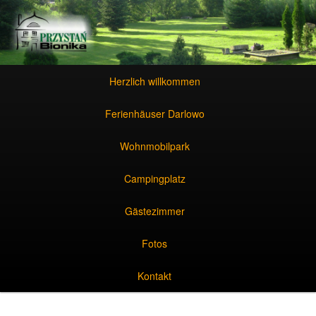
Zum Inhalt wechseln
Zum sekundären Inhalt wechseln
Hauptmenü
Zum Inhalt wechseln
Zum sekundären Inhalt wechseln
Herzlich willkommen
Ferienhäuser Darlowo
Wohnmobilpark
Campingplatz
Gästezimmer
Fotos
Kontakt