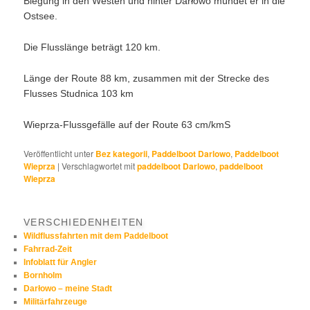
Biegung in den Westen und hinter Darłowo mündet er in die
Ostsee.
Die Flusslänge beträgt 120 km.
Länge der Route 88 km, zusammen mit der Strecke des
Flusses Studnica 103 km
Wieprza-Flussgefälle auf der Route 63 cm/kmS
Veröffentlicht unter
Bez kategorii
,
Paddelboot Darlowo
,
Paddelboot
Wieprza
|
Verschlagwortet mit
paddelboot Darlowo
,
paddelboot
Wieprza
VERSCHIEDENHEITEN
Wildflussfahrten mit dem Paddelboot
Fahrrad-Zeit
Infoblatt für Angler
Bornholm
Darłowo – meine Stadt
Militärfahrzeuge