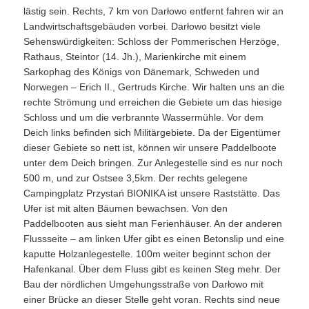
lästig sein. Rechts, 7 km von Darłowo entfernt fahren wir an
Landwirtschaftsgebäuden vorbei. Darłowo besitzt viele
Sehenswürdigkeiten: Schloss der Pommerischen Herzöge,
Rathaus, Steintor (14. Jh.), Marienkirche mit einem
Sarkophag des Königs von Dänemark, Schweden und
Norwegen – Erich II., Gertruds Kirche. Wir halten uns an die
rechte Strömung und erreichen die Gebiete um das hiesige
Schloss und um die verbrannte Wassermühle. Vor dem
Deich links befinden sich Militärgebiete. Da der Eigentümer
dieser Gebiete so nett ist, können wir unsere Paddelboote
unter dem Deich bringen. Zur Anlegestelle sind es nur noch
500 m, und zur Ostsee 3,5km. Der rechts gelegene
Campingplatz Przystań BIONIKA ist unsere Raststätte. Das
Ufer ist mit alten Bäumen bewachsen. Von den
Paddelbooten aus sieht man Ferienhäuser. An der anderen
Flussseite – am linken Ufer gibt es einen Betonslip und eine
kaputte Holzanlegestelle. 100m weiter beginnt schon der
Hafenkanal. Über dem Fluss gibt es keinen Steg mehr. Der
Bau der nördlichen Umgehungsstraße von Darłowo mit
einer Brücke an dieser Stelle geht voran. Rechts sind neue